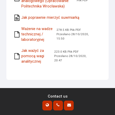
analogowego (Opracowanie:
Plik PDF
Politechnika Wrocławska)
Jak poprawnie mierzyć suwmiarką
Ważenie na wadze
278.5 KB Plik PDF
technicznej /
Przesłano 28/10/2020,
15:50
laboratoryjnej
Jak ważyć za
223.0 KB Plik PDF
pomocą wagi
Przesłano 28/10/2020,
20:47
analitycznej
Contact us