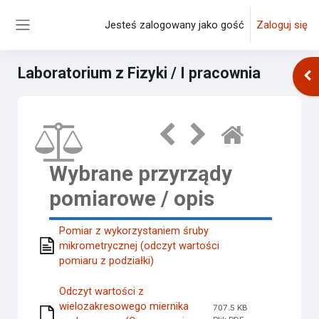
Przejdź do głównej zawartości
Jesteś zalogowany jako gość
Zaloguj się
Panel boczny
Laboratorium z Fizyki / I pracownia
Otw
Wybrane przyrządy
pomiarowe / opis
Pomiar z wykorzystaniem śruby
mikrometrycznej (odczyt wartości
pomiaru z podziałki)
Odczyt wartości z
wielozakresowego miernika
707.5 KB